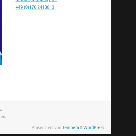
+49 (0)170 2413813
ge.
gue.
Präsentiert von
Tempera
&
WordPress.