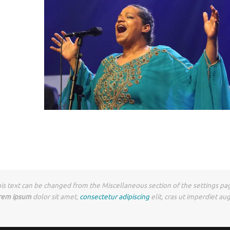
is text can be changed from the Miscellaneous section of the settings pa
rem ipsum
dolor sit amet,
consectetur adipiscing
elit, cras ut imperdiet au